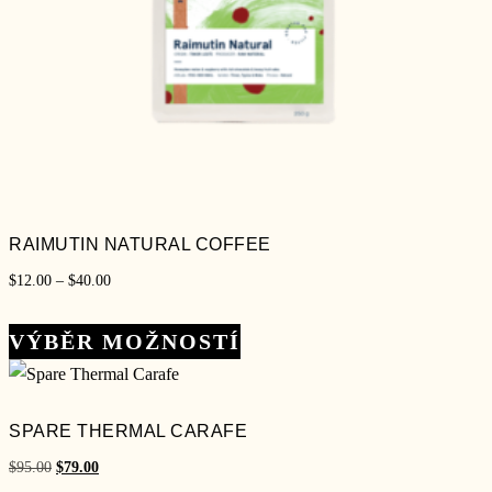
RAIMUTIN NATURAL COFFEE
Rozpětí
$
12.00
–
$
40.00
cen:
Tento
$12.00
VÝBĚR MOŽNOSTÍ
produkt
až
má
$40.00
více
SPARE THERMAL CARAFE
variant.
Původní
Aktuální
$
95.00
$
79.00
Možnosti