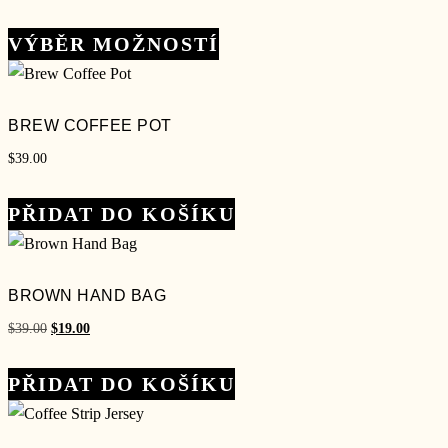
cen:
Tento
$12.00
VÝBĚR MOŽNOSTÍ
produkt
až
má
$40.00
více
BREW COFFEE POT
variant.
$
39.00
Možnosti
lze
PŘIDAT DO KOŠÍKU
vybrat
na
stránce
BROWN HAND BAG
produktu
Původní
Aktuální
$
39.00
$
19.00
cena
cena
byla:
je:
PŘIDAT DO KOŠÍKU
$39.00.
$19.00.