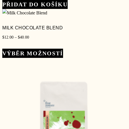
byla:
je:
PŘIDAT DO KOŠÍKU
$69.00.
$59.00.
MILK CHOCOLATE BLEND
Rozpětí
$
12.00
–
$
40.00
cen:
Tento
$12.00
VÝBĚR MOŽNOSTÍ
produkt
až
má
$40.00
více
variant.
Možnosti
lze
vybrat
na
stránce
produktu