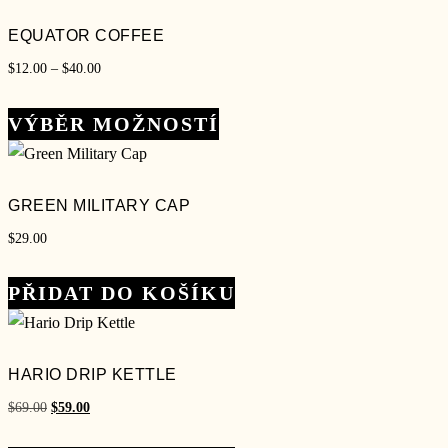
EQUATOR COFFEE
Rozpětí
$
12.00
–
$
40.00
cen:
Tento
$12.00
VÝBĚR MOŽNOSTÍ
produkt
až
má
$40.00
více
GREEN MILITARY CAP
variant.
$
29.00
Možnosti
lze
PŘIDAT DO KOŠÍKU
vybrat
na
stránce
HARIO DRIP KETTLE
produktu
Původní
Aktuální
$
69.00
$
59.00
cena
cena