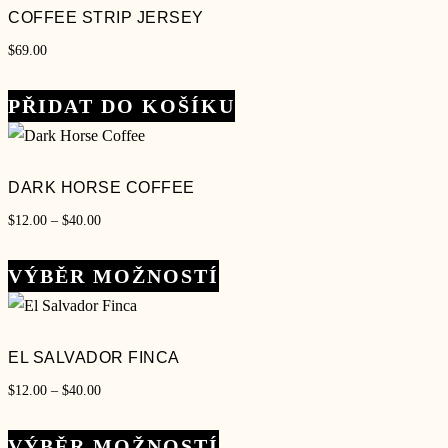
COFFEE STRIP JERSEY
$
69.00
PŘIDAT DO KOŠÍKU
DARK HORSE COFFEE
Rozpětí
$
12.00
–
$
40.00
cen:
Tento
$12.00
VÝBĚR MOŽNOSTÍ
produkt
až
má
$40.00
více
EL SALVADOR FINCA
variant.
Rozpětí
$
12.00
–
$
40.00
Možnosti
cen:
lze
Tento
$12.00
VÝBĚR MOŽNOSTÍ